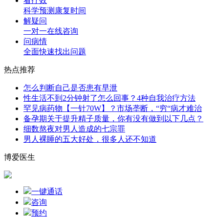
看疗效
科学预测康复时间
解疑问
一对一在线咨询
问病情
全面快速找出问题
热点推荐
怎么判断自己是否患有早泄
性生活不到2分钟射了怎么回事？4种自我治疗方法
罕见病药物【一针70W】？市场垄断，“穷“病才难治
备孕期关于提升精子质量，你有没有做到以下几点？
细数熬夜对男人造成的七宗罪
男人裸睡的五大好处，很多人还不知道
博爱医生
一键通话
咨询
预约