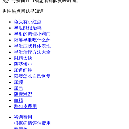
免挂号费而且节省患者排队就医时间。
男性热点问题早知道
龟头有小红点
早泄能根治吗
早射的调理小窍门
阳痿早泄吃什么药
早泄症状具体表现
早泄治疗方法大全
射精太快
阴茎短小
尿道红肿
阳痿怎么自己恢复
尿频
尿急
阴囊潮湿
血精
割包皮费用
咨询费用
根据病情评估费用