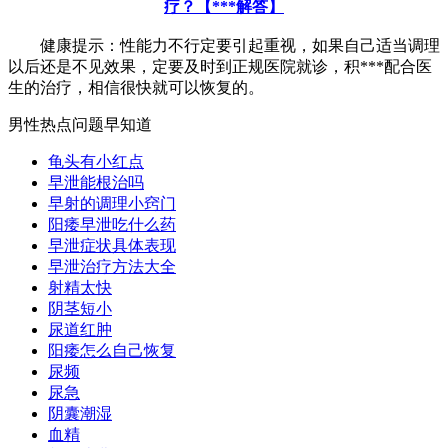
疗？【***解答】
健康提示：性能力不行定要引起重视，如果自己适当调理
以后还是不见效果，定要及时到正规医院就诊，积***配合医
生的治疗，相信很快就可以恢复的。
男性热点问题早知道
龟头有小红点
早泄能根治吗
早射的调理小窍门
阳痿早泄吃什么药
早泄症状具体表现
早泄治疗方法大全
射精太快
阴茎短小
尿道红肿
阳痿怎么自己恢复
尿频
尿急
阴囊潮湿
血精