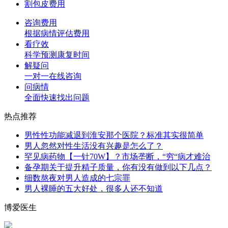
割包皮费用
咨询费用
根据病情评估费用
看疗效
科学预测康复时间
解疑问
一对一在线咨询
问病情
全面快速找出问题
热点推荐
男性性功能减退到淮安那个医院？标准其实很简单
男人忽然对性生活没有兴趣是怎么了？
罕见病药物【一针70W】？市场垄断，“穷“病才难治
备孕期关于提升精子质量，你有没有做到以下几点？
细数熬夜对男人造成的七宗罪
男人裸睡的五大好处，很多人还不知道
博爱医生